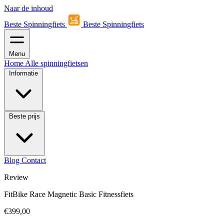
Naar de inhoud
Beste Spinningfiets
Beste Spinningfiets
Menu
Home
Alle spinningfietsen
Informatie
Beste prijs
Blog
Contact
Review
FitBike Race Magnetic Basic Fitnessfiets
€399,00