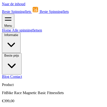
Naar de inhoud
Beste Spinningfiets
Beste Spinningfiets
Menu
Home
Alle spinningfietsen
Informatie
Beste prijs
Blog
Contact
Product
FitBike Race Magnetic Basic Fitnessfiets
€399,00