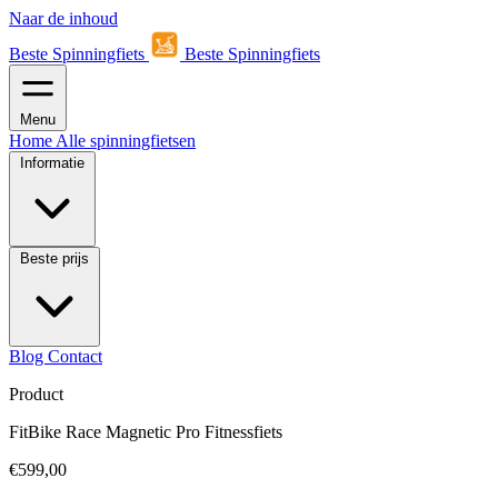
Naar de inhoud
Beste Spinningfiets
Beste Spinningfiets
Menu
Home
Alle spinningfietsen
Informatie
Beste prijs
Blog
Contact
Product
FitBike Race Magnetic Pro Fitnessfiets
€599,00