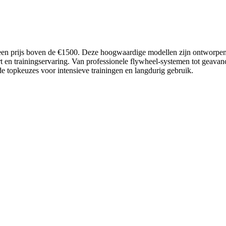
 een prijs boven de €1500. Deze hoogwaardige modellen zijn ontworpen 
 en trainingservaring. Van professionele flywheel-systemen tot geava
r de topkeuzes voor intensieve trainingen en langdurig gebruik.