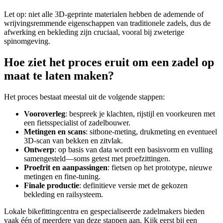
Let op: niet alle 3D‑geprinte materialen hebben de ademende of
wrijvingsremmende eigenschappen van traditionele zadels, dus de
afwerking en bekleding zijn cruciaal, vooral bij zweterige
spinomgeving.
Hoe ziet het proces eruit om een zadel op
maat te laten maken?
Het proces bestaat meestal uit de volgende stappen:
Vooroverleg
: bespreek je klachten, rijstijl en voorkeuren met
een fietsspecialist of zadelbouwer.
Metingen en scans
: sitbone‑meting, drukmeting en eventueel
3D‑scan van bekken en zitvlak.
Ontwerp
: op basis van data wordt een basisvorm en vulling
samengesteld—soms getest met proefzittingen.
Proefrit en aanpassingen
: fietsen op het prototype, nieuwe
metingen en fine‑tuning.
Finale productie
: definitieve versie met de gekozen
bekleding en railsysteem.
Lokale bikefittingcentra en gespecialiseerde zadelmakers bieden
vaak één of meerdere van deze stappen aan. Kijk eerst bij een