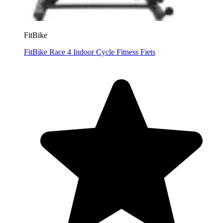
FitBike
FitBike Race 4 Indoor Cycle Fitness Fiets