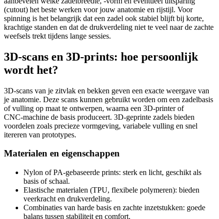
aanbevelen welke zadelbreedte, -vorm en eventueel uitsparing
(cutout) het beste werken voor jouw anatomie en rijstijl. Voor
spinning is het belangrijk dat een zadel ook stabiel blijft bij korte,
krachtige standen en dat de drukverdeling niet te veel naar de zachte
weefsels trekt tijdens lange sessies.
3D‑scans en 3D‑prints: hoe persoonlijk
wordt het?
3D‑scans van je zitvlak en bekken geven een exacte weergave van
je anatomie. Deze scans kunnen gebruikt worden om een zadelbasis
of vulling op maat te ontwerpen, waarna een 3D‑printer of
CNC‑machine de basis produceert. 3D‑geprinte zadels bieden
voordelen zoals precieze vormgeving, variabele vulling en snel
itereren van prototypes.
Materialen en eigenschappen
Nylon of PA-gebaseerde prints: sterk en licht, geschikt als
basis of schaal.
Elastische materialen (TPU, flexibele polymeren): bieden
veerkracht en drukverdeling.
Combinaties van harde basis en zachte inzetstukken: goede
balans tussen stabiliteit en comfort.