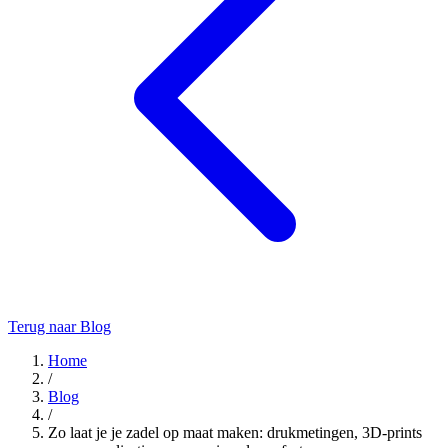
Terug naar Blog
Home
/
Blog
/
Zo laat je je zadel op maat maken: drukmetingen, 3D‑prints