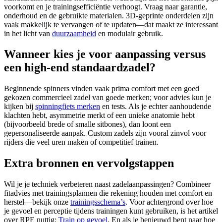
voorkomt en je trainingsefficiëntie verhoogt. Vraag naar garantie,
onderhoud en de gebruikte materialen. 3D‑geprinte onderdelen zijn
vaak makkelijk te vervangen of te updaten—dat maakt ze interessant
in het licht van
duurzaamheid
en modulair gebruik.
Wanneer kies je voor aanpassing versus
een high‑end standaardzadel?
Beginnende spinners vinden vaak prima comfort met een goed
gekozen commercieel zadel van goede merken; voor advies kun je
kijken bij
spinningfiets merken
en tests. Als je echter aanhoudende
klachten hebt, asymmetrie merkt of een unieke anatomie hebt
(bijvoorbeeld brede of smalle sitbones), dan loont een
gepersonaliseerde aanpak. Custom zadels zijn vooral zinvol voor
rijders die veel uren maken of competitief trainen.
Extra bronnen en vervolgstappen
Wil je je techniek verbeteren naast zadelaanpassingen? Combineer
fitadvies met trainingsplannen die rekening houden met comfort en
herstel—bekijk onze
trainingsschema’s
. Voor achtergrond over hoe
je gevoel en perceptie tijdens trainingen kunt gebruiken, is het artikel
over RPE nuttig:
Train op gevoel
. En als je benieuwd bent naar hoe