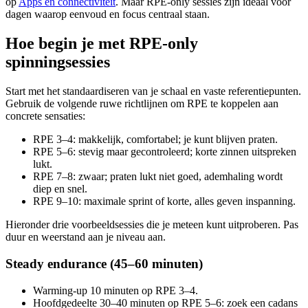
op
Apps en connectiviteit
. Maar RPE-only sessies zijn ideaal voor
dagen waarop eenvoud en focus centraal staan.
Hoe begin je met RPE-only
spinningsessies
Start met het standaardiseren van je schaal en vaste referentiepunten.
Gebruik de volgende ruwe richtlijnen om RPE te koppelen aan
concrete sensaties:
RPE 3–4: makkelijk, comfortabel; je kunt blijven praten.
RPE 5–6: stevig maar gecontroleerd; korte zinnen uitspreken
lukt.
RPE 7–8: zwaar; praten lukt niet goed, ademhaling wordt
diep en snel.
RPE 9–10: maximale sprint of korte, alles geven inspanning.
Hieronder drie voorbeeldsessies die je meteen kunt uitproberen. Pas
duur en weerstand aan je niveau aan.
Steady endurance (45–60 minuten)
Warming-up 10 minuten op RPE 3–4.
Hoofdgedeelte 30–40 minuten op RPE 5–6: zoek een cadans