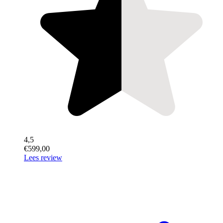
4,5
€599,00
Lees review