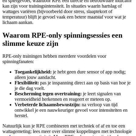
en spiergevoel, waardoor RPE een directe en betrouwbare indicator
kan zijn voor trainingsintensiteit. In situaties waarin hartslag of
wattages variëren (bijvoorbeeld door stress, slaaptekort of
temperatuur) blijft je gevoel vaak een betere maatstaf voor wat je
lichaam aankan.
Waarom RPE-only spinningsessies een
slimme keuze zijn
RPE-only trainingen hebben meerdere voordelen voor
spinningfanaten:
Toegankelijkheid:
je hebt geen dure sensor of app nodig;
alleen jouw aandacht.
Flexibiliteit:
pas je inspanning direct aan op basis van hoe je
je die dag voelt.
Bescherming tegen overtraining:
je leert signalen van
vermoeidheid herkennen en reageert er meteen op.
Verbeterde lichaamsbewustzijn:
na verloop van tijd
ontwikkel je een nauwkeuriger gevoel voor intensiteiten en
herstel.
Natuurlijk kun je RPE combineren met techniek of af en toe een
wattagemeting; lees meer over slimme koppelingen met technologie