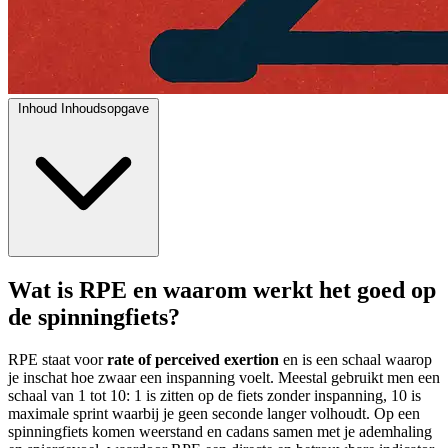
Inhoud
Inhoudsopgave
Wat is RPE en waarom werkt het goed op
de spinningfiets?
RPE staat voor
rate of perceived exertion
en is een schaal waarop
je inschat hoe zwaar een inspanning voelt. Meestal gebruikt men een
schaal van 1 tot 10: 1 is zitten op de fiets zonder inspanning, 10 is
maximale sprint waarbij je geen seconde langer volhoudt. Op een
spinningfiets komen weerstand en cadans samen met je ademhaling