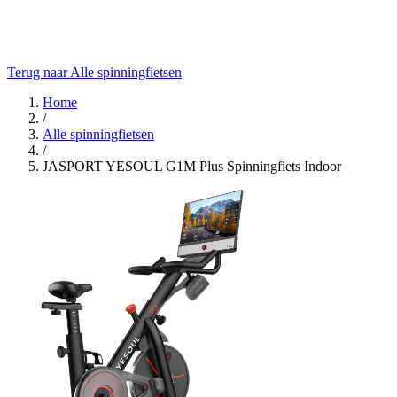
Terug naar Alle spinningfietsen
Home
/
Alle spinningfietsen
/
JASPORT YESOUL G1M Plus Spinningfiets Indoor