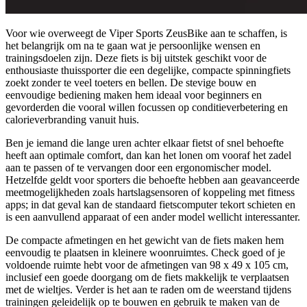
Voor wie overweegt de Viper Sports ZeusBike aan te schaffen, is
het belangrijk om na te gaan wat je persoonlijke wensen en
trainingsdoelen zijn. Deze fiets is bij uitstek geschikt voor de
enthousiaste thuissporter die een degelijke, compacte spinningfiets
zoekt zonder te veel toeters en bellen. De stevige bouw en
eenvoudige bediening maken hem ideaal voor beginners en
gevorderden die vooral willen focussen op conditieverbetering en
calorieverbranding vanuit huis.
Ben je iemand die lange uren achter elkaar fietst of snel behoefte
heeft aan optimale comfort, dan kan het lonen om vooraf het zadel
aan te passen of te vervangen door een ergonomischer model.
Hetzelfde geldt voor sporters die behoefte hebben aan geavanceerde
meetmogelijkheden zoals hartslagsensoren of koppeling met fitness
apps; in dat geval kan de standaard fietscomputer tekort schieten en
is een aanvullend apparaat of een ander model wellicht interessanter.
De compacte afmetingen en het gewicht van de fiets maken hem
eenvoudig te plaatsen in kleinere woonruimtes. Check goed of je
voldoende ruimte hebt voor de afmetingen van 98 x 49 x 105 cm,
inclusief een goede doorgang om de fiets makkelijk te verplaatsen
met de wieltjes. Verder is het aan te raden om de weerstand tijdens
trainingen geleidelijk op te bouwen en gebruik te maken van de