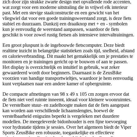
zich door zijn strakke zwarte design met opvallende rode accenten,
wat zorgt voor een moderne uitstraling die in vrijwel elk interieur
past. Met een stevige staalconstructie en een gewicht van het
vliegwiel dat voor een goede trainingsweerstand zorgt, is deze fiets
stabiel en duurzaam. Dankzij een draaiknop met + en - symbolen
kun je eenvoudig de weerstand aanpassen, waardoor de fiets
geschikt is voor zowel rustig fietsen als intensieve intervaltrainingen.
Een groot pluspunt is de ingebouwde fietscomputer. Deze biedt
realtime inzicht in belangrijke statistieken zoals tijd, snelheid, afstand
en calorieverbranding. Dit maakt het gemakkelijk om je prestaties te
monitoren en je trainingen gericht op te bouwen of aan te passen.
Het display is overzichtelijk en intuïtief in gebruik, wat zeker
gewaardeerd wordt door beginners. Daarnaast is de ZeusBike
voorzien van handige transportwieltjes, waardoor je hem eenvoudig
kunt verplaatsen naar een andere kamer of opbergruimte.
De compacte afmetingen van 98 x 49 x 105 cm zorgen ervoor dat
de fiets niet veel ruimte inneemt, ideaal voor kleinere woonruimtes.
De verstelbare stuur- en zadelhoogte maken dat de fiets aangepast
kan worden aan verschillende lichaamslengtes, hoewel de
verstelbaarheid enigszins beperkt is vergeleken met duurdere
modellen. De meegeleverde bidonhouder is een fijne toevoeging
voor hydratatie tijdens je sessies. Over het algemeen biedt de Viper
Sports ZeusBike een robuuste, toegankelijke en effectieve