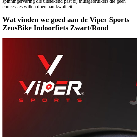
spinningervaring die uitstekend past bij thuisgebruikers die geen
concessies willen doen aan kwaliteit.
Wat vinden we goed aan de Viper Sports
ZeusBike Indoorfiets Zwart/Rood