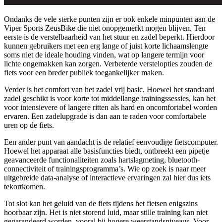
Ondanks de vele sterke punten zijn er ook enkele minpunten aan de
Viper Sports ZeusBike die niet onopgemerkt mogen blijven. Ten
eerste is de verstelbaarheid van het stuur en zadel beperkt. Hierdoor
kunnen gebruikers met een erg lange of juist korte lichaamslengte
soms niet de ideale houding vinden, wat op langere termijn voor
lichte ongemakken kan zorgen. Verbeterde verstelopties zouden de
fiets voor een breder publiek toegankelijker maken.
Verder is het comfort van het zadel vrij basic. Hoewel het standaard
zadel geschikt is voor korte tot middellange trainingssessies, kan het
voor intensievere of langere ritten als hard en oncomfortabel worden
ervaren. Een zadelupgrade is dan aan te raden voor comfortabele
uren op de fiets.
Een ander punt van aandacht is de relatief eenvoudige fietscomputer.
Hoewel het apparaat alle basisfuncties biedt, ontbreekt een pipetje
geavanceerde functionaliteiten zoals hartslagmeting, bluetooth-
connectiviteit of trainingsprogramma’s. Wie op zoek is naar meer
uitgebreide data-analyse of interactieve ervaringen zal hier dus iets
tekortkomen.
Tot slot kan het geluid van de fiets tijdens het fietsen enigszins
hoorbaar zijn. Het is niet storend luid, maar stille training kan niet
gegarandeerd worden, vooral bij hogere weerstandsniveaus. Voor