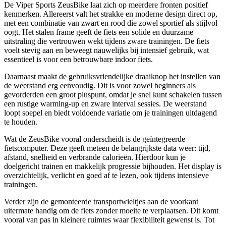
De Viper Sports ZeusBike laat zich op meerdere fronten positief
kenmerken. Allereerst valt het strakke en moderne design direct op,
met een combinatie van zwart en rood die zowel sportief als stijlvol
oogt. Het stalen frame geeft de fiets een solide en duurzame
uitstraling die vertrouwen wekt tijdens zware trainingen. De fiets
voelt stevig aan en beweegt nauwelijks bij intensief gebruik, wat
essentieel is voor een betrouwbare indoor fiets.
Daarnaast maakt de gebruiksvriendelijke draaiknop het instellen van
de weerstand erg eenvoudig. Dit is voor zowel beginners als
gevorderden een groot pluspunt, omdat je snel kunt schakelen tussen
een rustige warming-up en zware interval sessies. De weerstand
loopt soepel en biedt voldoende variatie om je trainingen uitdagend
te houden.
Wat de ZeusBike vooral onderscheidt is de geïntegreerde
fietscomputer. Deze geeft meteen de belangrijkste data weer: tijd,
afstand, snelheid en verbrande calorieën. Hierdoor kun je
doelgericht trainen en makkelijk progressie bijhouden. Het display is
overzichtelijk, verlicht en goed af te lezen, ook tijdens intensieve
trainingen.
Verder zijn de gemonteerde transportwieltjes aan de voorkant
uitermate handig om de fiets zonder moeite te verplaatsen. Dit komt
vooral van pas in kleinere ruimtes waar flexibiliteit gewenst is. Tot