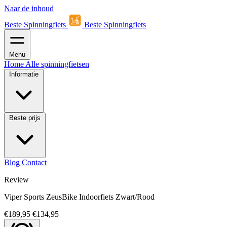
Naar de inhoud
Beste Spinningfiets
Beste Spinningfiets
Menu
Home
Alle spinningfietsen
Informatie
Beste prijs
Blog
Contact
Review
Viper Sports ZeusBike Indoorfiets Zwart/Rood
€189,95
€134,95