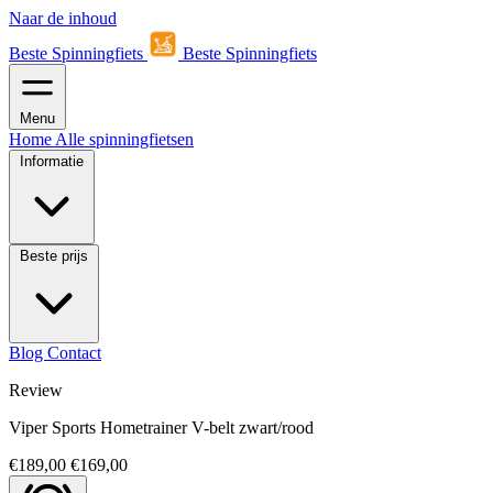
Naar de inhoud
Beste Spinningfiets
Beste Spinningfiets
Menu
Home
Alle spinningfietsen
Informatie
Beste prijs
Blog
Contact
Review
Viper Sports Hometrainer V-belt zwart/rood
€189,00
€169,00