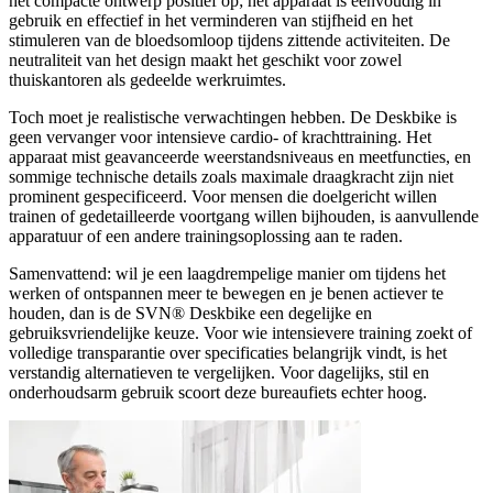
het compacte ontwerp positief op; het apparaat is eenvoudig in
gebruik en effectief in het verminderen van stijfheid en het
stimuleren van de bloedsomloop tijdens zittende activiteiten. De
neutraliteit van het design maakt het geschikt voor zowel
thuiskantoren als gedeelde werkruimtes.
Toch moet je realistische verwachtingen hebben. De Deskbike is
geen vervanger voor intensieve cardio- of krachttraining. Het
apparaat mist geavanceerde weerstandsniveaus en meetfuncties, en
sommige technische details zoals maximale draagkracht zijn niet
prominent gespecificeerd. Voor mensen die doelgericht willen
trainen of gedetailleerde voortgang willen bijhouden, is aanvullende
apparatuur of een andere trainingsoplossing aan te raden.
Samenvattend: wil je een laagdrempelige manier om tijdens het
werken of ontspannen meer te bewegen en je benen actiever te
houden, dan is de SVN® Deskbike een degelijke en
gebruiksvriendelijke keuze. Voor wie intensievere training zoekt of
volledige transparantie over specificaties belangrijk vindt, is het
verstandig alternatieven te vergelijken. Voor dagelijks, stil en
onderhoudsarm gebruik scoort deze bureaufiets echter hoog.