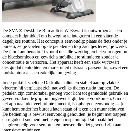
De SVN® Deskbike Bureaufiets Wit/Zwart is ontworpen als een
compact hulpmiddel om beweging te integreren in een zittende
dagelijkse routine. Het concept is eenvoudig: plaats de fiets onder je
bureau, zet je voeten op de pedalen en trap zachtjes terwijl je werkt.
De fabrikant benadrukt vooral de stille werking en het vermogen om
de bloedsomloop en gewrichtsmobiliteit te stimuleren zonder je
concentratie te verstoren. Het apparaat heeft een strak wit/zwart
design dat neutraliteit en moderniteit uitstraalt, passend bij zowel een
thuiskantoor als een zakelijke omgeving.
In de praktijk voelt de Deskbike solide en stabiel aan op vlakke
vloeren; hij verplaatst zich nauwelijks tijdens rustig trappen. De
pedalen zijn comfortabel genoeg voor licht tot gemiddeld gebruik en
geven voldoende grip om ongewenst glijden te voorkomen. Omdat
het apparaat niet veel ruimte inneemt, is opbergen eenvoudig — je
kunt hem onder het bureau laten staan of tegen een muur schuiven.
De bediening is bewust eenvoudig gehouden: je begint met trappen
en reguleert snelheid met je eigen inspanning. Dat maakt het
laagdrempelig voor senioren en mensen die niet gewend zijn aan
intensieve trainingen.