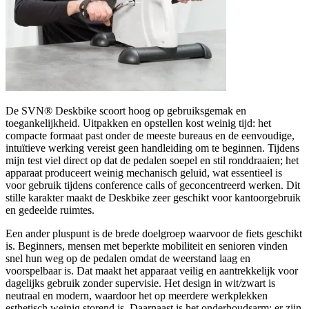
De SVN® Deskbike scoort hoog op gebruiksgemak en
toegankelijkheid. Uitpakken en opstellen kost weinig tijd: het
compacte formaat past onder de meeste bureaus en de eenvoudige,
intuïtieve werking vereist geen handleiding om te beginnen. Tijdens
mijn test viel direct op dat de pedalen soepel en stil ronddraaien; het
apparaat produceert weinig mechanisch geluid, wat essentieel is
voor gebruik tijdens conference calls of geconcentreerd werken. Dit
stille karakter maakt de Deskbike zeer geschikt voor kantoorgebruik
en gedeelde ruimtes.
Een ander pluspunt is de brede doelgroep waarvoor de fiets geschikt
is. Beginners, mensen met beperkte mobiliteit en senioren vinden
snel hun weg op de pedalen omdat de weerstand laag en
voorspelbaar is. Dat maakt het apparaat veilig en aantrekkelijk voor
dagelijks gebruik zonder supervisie. Het design in wit/zwart is
neutraal en modern, waardoor het op meerdere werkplekken
esthetisch weinig storend is. Daarnaast is het onderhoudsarm: er zijn