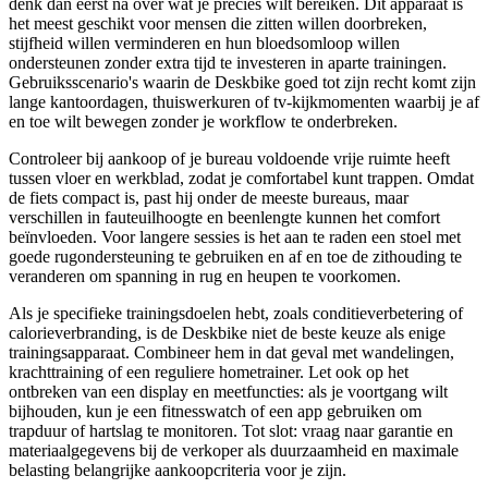
denk dan eerst na over wat je precies wilt bereiken. Dit apparaat is
het meest geschikt voor mensen die zitten willen doorbreken,
stijfheid willen verminderen en hun bloedsomloop willen
ondersteunen zonder extra tijd te investeren in aparte trainingen.
Gebruiksscenario's waarin de Deskbike goed tot zijn recht komt zijn
lange kantoordagen, thuiswerkuren of tv-kijkmomenten waarbij je af
en toe wilt bewegen zonder je workflow te onderbreken.
Controleer bij aankoop of je bureau voldoende vrije ruimte heeft
tussen vloer en werkblad, zodat je comfortabel kunt trappen. Omdat
de fiets compact is, past hij onder de meeste bureaus, maar
verschillen in fauteuilhoogte en beenlengte kunnen het comfort
beïnvloeden. Voor langere sessies is het aan te raden een stoel met
goede rugondersteuning te gebruiken en af en toe de zithouding te
veranderen om spanning in rug en heupen te voorkomen.
Als je specifieke trainingsdoelen hebt, zoals conditieverbetering of
calorieverbranding, is de Deskbike niet de beste keuze als enige
trainingsapparaat. Combineer hem in dat geval met wandelingen,
krachttraining of een reguliere hometrainer. Let ook op het
ontbreken van een display en meetfuncties: als je voortgang wilt
bijhouden, kun je een fitnesswatch of een app gebruiken om
trapduur of hartslag te monitoren. Tot slot: vraag naar garantie en
materiaalgegevens bij de verkoper als duurzaamheid en maximale
belasting belangrijke aankoopcriteria voor je zijn.