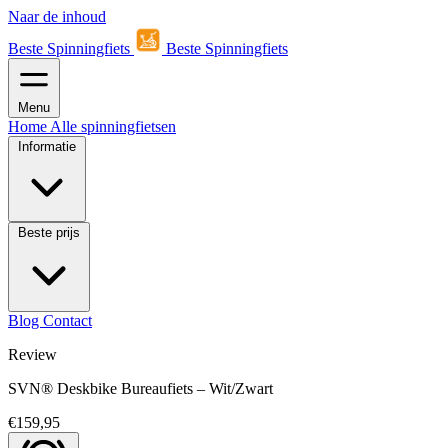
Naar de inhoud
Beste Spinningfiets
Beste Spinningfiets
Menu
Home
Alle spinningfietsen
Informatie
Beste prijs
Blog
Contact
Review
SVN® Deskbike Bureaufiets – Wit/Zwart
€159,95