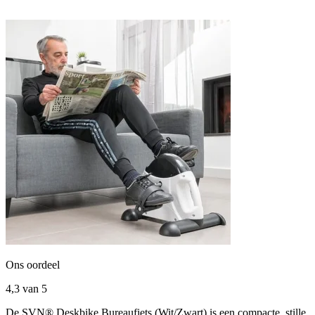
Ons oordeel
4,3
van 5
De SVN® Deskbike Bureaufiets (Wit/Zwart) is een compacte, stille