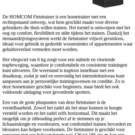
De HOMCOM Fietstrainer is een hometrainer met een
rechtopstaand ontwerp, wat hem geschikt maakt voor diverse
gebruikers die thuis willen trainen. Het toestel is ontworpen met het
oog op comfort, flexibiliteit en stilte tijdens het trainen. Dankzij het
riemaandrijvingssysteem werkt de fietstrainer vrijwel geruisloos,
ideaal voor gebruik in gedeelde woonruimtes of appartementen waar
geluidsoverlast vermeden moet worden.
Het vliegwiel van 6 kg zorgt voor een stabiele en vloeiende
trapbeweging, waardoor je comfortabele en consistente trainingen
kunt uitvoeren. De weerstand is traploos instelbaar met een
draaiknop, zodat je snel en eenvoudig het intensiteitsniveau kunt
aanpassen aan je persoonlijke trainingswensen en conditie. Zo is
deze hometrainer geschikt voor beginners, maar biedt het ook
voldoende uitdaging voor gevorderde sporters.
Een van de grote pluspunten van deze fietstrainer is de
verstelbaarheid. Zowel het zadel als het stuur kunnen in hoogte
versteld worden en het zadel zelfs horizontaal. Dit maakt het
mogelijk om je zithouding perfect af te stemmen op je
lichaamslengte en voorkeuren, wat comfortabel trainen bevordert en
blessures kan helpen voorkomen. De fietstrainer is geschikt voor
personen met een lichaamslengte van 120 tot 185 cm en kan een