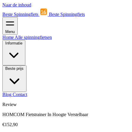
Naar de inhoud
Beste Spinningfiets
Beste Spinningfiets
Menu
Home
Alle spinningfietsen
Informatie
Beste prijs
Blog
Contact
Review
HOMCOM Fietstrainer In Hoogte Verstelbaar
€152,90