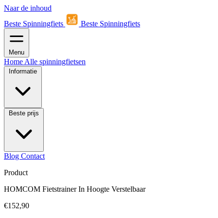
Naar de inhoud
Beste Spinningfiets
Beste Spinningfiets
Menu
Home
Alle spinningfietsen
Informatie
Beste prijs
Blog
Contact
Product
HOMCOM Fietstrainer In Hoogte Verstelbaar
€152,90