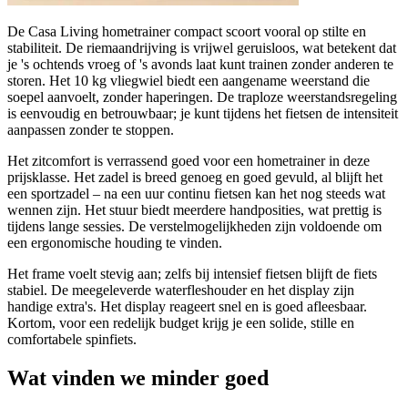
De Casa Living hometrainer compact scoort vooral op stilte en
stabiliteit. De riemaandrijving is vrijwel geruisloos, wat betekent dat
je 's ochtends vroeg of 's avonds laat kunt trainen zonder anderen te
storen. Het 10 kg vliegwiel biedt een aangename weerstand die
soepel aanvoelt, zonder haperingen. De traploze weerstandsregeling
is eenvoudig en betrouwbaar; je kunt tijdens het fietsen de intensiteit
aanpassen zonder te stoppen.
Het zitcomfort is verrassend goed voor een hometrainer in deze
prijsklasse. Het zadel is breed genoeg en goed gevuld, al blijft het
een sportzadel – na een uur continu fietsen kan het nog steeds wat
wennen zijn. Het stuur biedt meerdere handposities, wat prettig is
tijdens lange sessies. De verstelmogelijkheden zijn voldoende om
een ergonomische houding te vinden.
Het frame voelt stevig aan; zelfs bij intensief fietsen blijft de fiets
stabiel. De meegeleverde waterfleshouder en het display zijn
handige extra's. Het display reageert snel en is goed afleesbaar.
Kortom, voor een redelijk budget krijg je een solide, stille en
comfortabele spinfiets.
Wat vinden we minder goed