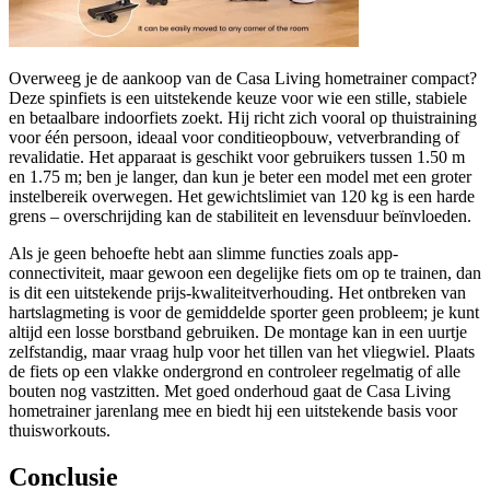
Overweeg je de aankoop van de Casa Living hometrainer compact?
Deze spinfiets is een uitstekende keuze voor wie een stille, stabiele
en betaalbare indoorfiets zoekt. Hij richt zich vooral op thuistraining
voor één persoon, ideaal voor conditieopbouw, vetverbranding of
revalidatie. Het apparaat is geschikt voor gebruikers tussen 1.50 m
en 1.75 m; ben je langer, dan kun je beter een model met een groter
instelbereik overwegen. Het gewichtslimiet van 120 kg is een harde
grens – overschrijding kan de stabiliteit en levensduur beïnvloeden.
Als je geen behoefte hebt aan slimme functies zoals app-
connectiviteit, maar gewoon een degelijke fiets om op te trainen, dan
is dit een uitstekende prijs-kwaliteitverhouding. Het ontbreken van
hartslagmeting is voor de gemiddelde sporter geen probleem; je kunt
altijd een losse borstband gebruiken. De montage kan in een uurtje
zelfstandig, maar vraag hulp voor het tillen van het vliegwiel. Plaats
de fiets op een vlakke ondergrond en controleer regelmatig of alle
bouten nog vastzitten. Met goed onderhoud gaat de Casa Living
hometrainer jarenlang mee en biedt hij een uitstekende basis voor
thuisworkouts.
Conclusie