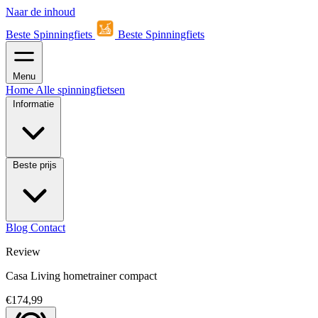
Naar de inhoud
Beste Spinningfiets
Beste Spinningfiets
Menu
Home
Alle spinningfietsen
Informatie
Beste prijs
Blog
Contact
Review
Casa Living hometrainer compact
€174,99