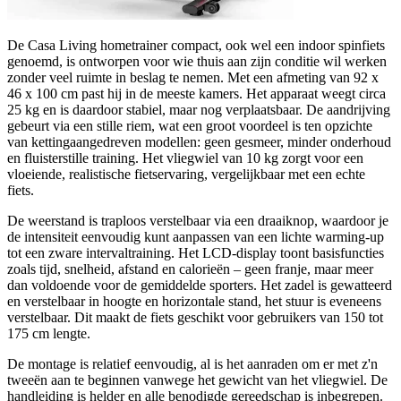
De Casa Living hometrainer compact, ook wel een indoor spinfiets
genoemd, is ontworpen voor wie thuis aan zijn conditie wil werken
zonder veel ruimte in beslag te nemen. Met een afmeting van 92 x
46 x 100 cm past hij in de meeste kamers. Het apparaat weegt circa
25 kg en is daardoor stabiel, maar nog verplaatsbaar. De aandrijving
gebeurt via een stille riem, wat een groot voordeel is ten opzichte
van kettingaangedreven modellen: geen gesmeer, minder onderhoud
en fluisterstille training. Het vliegwiel van 10 kg zorgt voor een
vloeiende, realistische fietservaring, vergelijkbaar met een echte
fiets.
De weerstand is traploos verstelbaar via een draaiknop, waardoor je
de intensiteit eenvoudig kunt aanpassen van een lichte warming-up
tot een zware intervaltraining. Het LCD-display toont basisfuncties
zoals tijd, snelheid, afstand en calorieën – geen franje, maar meer
dan voldoende voor de gemiddelde sporters. Het zadel is gewatteerd
en verstelbaar in hoogte en horizontale stand, het stuur is eveneens
verstelbaar. Dit maakt de fiets geschikt voor gebruikers van 150 tot
175 cm lengte.
De montage is relatief eenvoudig, al is het aanraden om er met z'n
tweeën aan te beginnen vanwege het gewicht van het vliegwiel. De
handleiding is helder en alle benodigde gereedschap is inbegrepen.