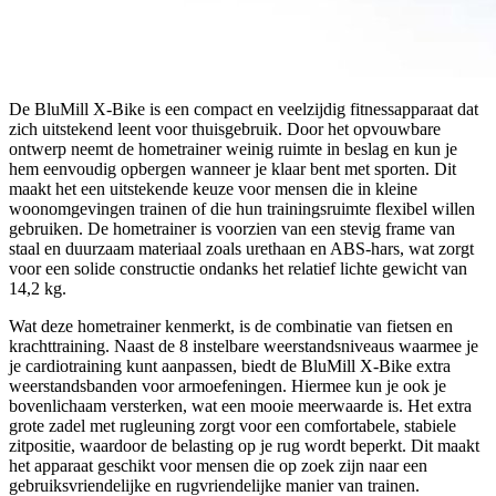
De BluMill X-Bike is een compact en veelzijdig fitnessapparaat dat
zich uitstekend leent voor thuisgebruik. Door het opvouwbare
ontwerp neemt de hometrainer weinig ruimte in beslag en kun je
hem eenvoudig opbergen wanneer je klaar bent met sporten. Dit
maakt het een uitstekende keuze voor mensen die in kleine
woonomgevingen trainen of die hun trainingsruimte flexibel willen
gebruiken. De hometrainer is voorzien van een stevig frame van
staal en duurzaam materiaal zoals urethaan en ABS-hars, wat zorgt
voor een solide constructie ondanks het relatief lichte gewicht van
14,2 kg.
Wat deze hometrainer kenmerkt, is de combinatie van fietsen en
krachttraining. Naast de 8 instelbare weerstandsniveaus waarmee je
je cardiotraining kunt aanpassen, biedt de BluMill X-Bike extra
weerstandsbanden voor armoefeningen. Hiermee kun je ook je
bovenlichaam versterken, wat een mooie meerwaarde is. Het extra
grote zadel met rugleuning zorgt voor een comfortabele, stabiele
zitpositie, waardoor de belasting op je rug wordt beperkt. Dit maakt
het apparaat geschikt voor mensen die op zoek zijn naar een
gebruiksvriendelijke en rugvriendelijke manier van trainen.