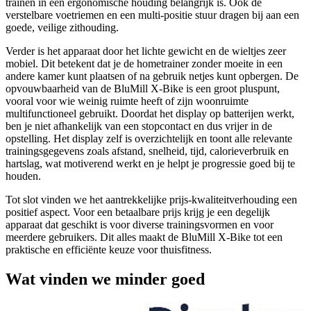
trainen in een ergonomische houding belangrijk is. Ook de
verstelbare voetriemen en een multi-positie stuur dragen bij aan een
goede, veilige zithouding.
Verder is het apparaat door het lichte gewicht en de wieltjes zeer
mobiel. Dit betekent dat je de hometrainer zonder moeite in een
andere kamer kunt plaatsen of na gebruik netjes kunt opbergen. De
opvouwbaarheid van de BluMill X-Bike is een groot pluspunt,
vooral voor wie weinig ruimte heeft of zijn woonruimte
multifunctioneel gebruikt. Doordat het display op batterijen werkt,
ben je niet afhankelijk van een stopcontact en dus vrijer in de
opstelling. Het display zelf is overzichtelijk en toont alle relevante
trainingsgegevens zoals afstand, snelheid, tijd, calorieverbruik en
hartslag, wat motiverend werkt en je helpt je progressie goed bij te
houden.
Tot slot vinden we het aantrekkelijke prijs-kwaliteitverhouding een
positief aspect. Voor een betaalbare prijs krijg je een degelijk
apparaat dat geschikt is voor diverse trainingsvormen en voor
meerdere gebruikers. Dit alles maakt de BluMill X-Bike tot een
praktische en efficiënte keuze voor thuisfitness.
Wat vinden we minder goed