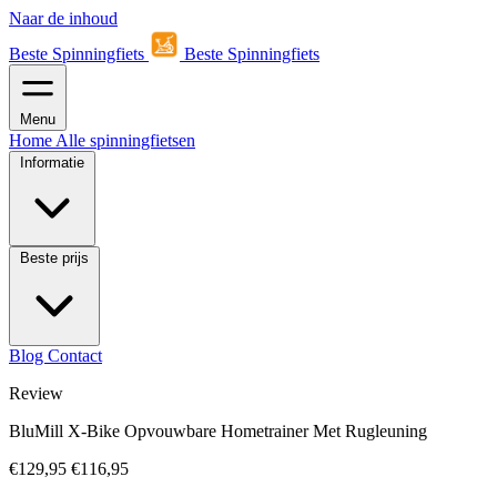
Naar de inhoud
Beste Spinningfiets
Beste Spinningfiets
Menu
Home
Alle spinningfietsen
Informatie
Beste prijs
Blog
Contact
Review
BluMill X-Bike Opvouwbare Hometrainer Met Rugleuning
€129,95
€116,95