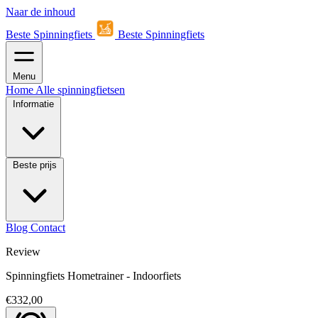
Naar de inhoud
Beste Spinningfiets
Beste Spinningfiets
Menu
Home
Alle spinningfietsen
Informatie
Beste prijs
Blog
Contact
Review
Spinningfiets Hometrainer - Indoorfiets
€332,00