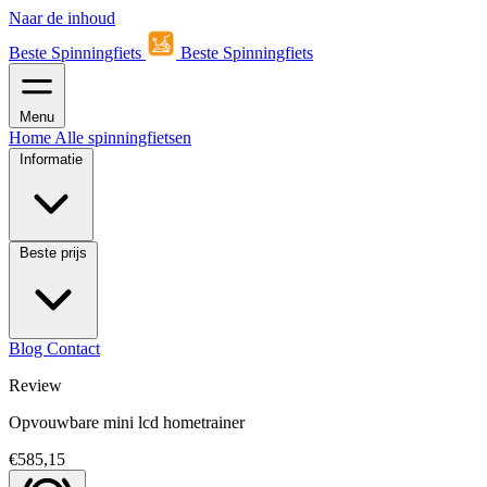
Naar de inhoud
Beste Spinningfiets
Beste Spinningfiets
Menu
Home
Alle spinningfietsen
Informatie
Beste prijs
Blog
Contact
Review
Opvouwbare mini lcd hometrainer
€585,15