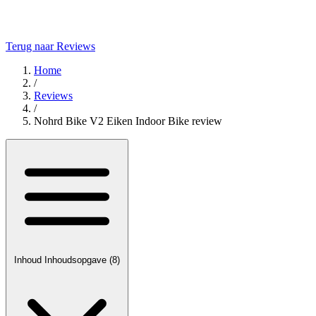
Terug naar Reviews
Home
/
Reviews
/
Nohrd Bike V2 Eiken Indoor Bike review
Inhoud
Inhoudsopgave
(8)