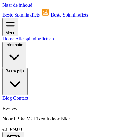
Naar de inhoud
Beste Spinningfiets
Beste Spinningfiets
Menu
Home
Alle spinningfietsen
Informatie
Beste prijs
Blog
Contact
Review
Nohrd Bike V2 Eiken Indoor Bike
€3.049,00