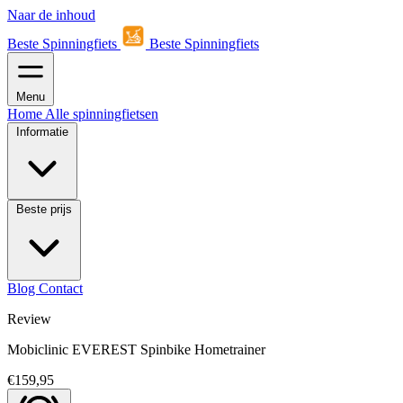
Naar de inhoud
Beste Spinningfiets
Beste Spinningfiets
Menu
Home
Alle spinningfietsen
Informatie
Beste prijs
Blog
Contact
Review
Mobiclinic EVEREST Spinbike Hometrainer
€159,95