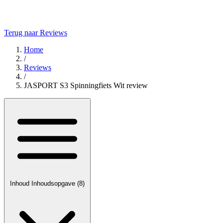
Terug naar Reviews
Home
/
Reviews
/
JASPORT S3 Spinningfiets Wit review
Inhoud
Inhoudsopgave
(8)