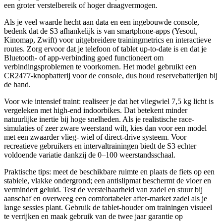
een groter verstelbereik of hoger draagvermogen.
Als je veel waarde hecht aan data en een ingebouwde console,
bedenk dat de S3 afhankelijk is van smartphone-apps (Yesoul,
Kinomap, Zwift) voor uitgebreidere trainingmetrics en interactieve
routes. Zorg ervoor dat je telefoon of tablet up-to-date is en dat je
Bluetooth- of app-verbinding goed functioneert om
verbindingsproblemen te voorkomen. Het model gebruikt een
CR2477-knopbatterij voor de console, dus houd reservebatterijen bij
de hand.
Voor wie intensief traint: realiseer je dat het vliegwiel 7,5 kg licht is
vergeleken met high-end indoorbikes. Dat betekent minder
natuurlijke inertie bij hoge snelheden. Als je realistische race-
simulaties of zeer zware weerstand wilt, kies dan voor een model
met een zwaarder vlieg- wiel of direct-drive systeem. Voor
recreatieve gebruikers en intervaltrainingen biedt de S3 echter
voldoende variatie dankzij de 0–100 weerstandsschaal.
Praktische tips: meet de beschikbare ruimte en plaats de fiets op een
stabiele, vlakke ondergrond; een antislipmat beschermt de vloer en
vermindert geluid. Test de verstelbaarheid van zadel en stuur bij
aanschaf en overweeg een comfortabeler after-market zadel als je
lange sessies plant. Gebruik de tablet-houder om trainingen visueel
te verrijken en maak gebruik van de twee jaar garantie op