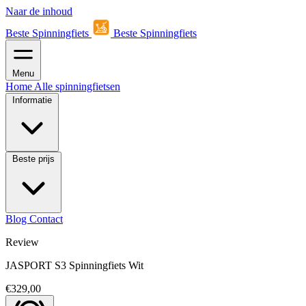
Naar de inhoud
Beste Spinningfiets
Beste Spinningfiets
Menu
Home
Alle spinningfietsen
Informatie
Beste prijs
Blog
Contact
Review
JASPORT S3 Spinningfiets Wit
€329,00