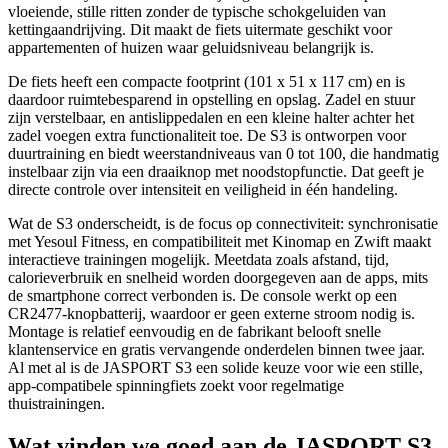
vloeiende, stille ritten zonder de typische schokgeluiden van
kettingaandrijving. Dit maakt de fiets uitermate geschikt voor
appartementen of huizen waar geluidsniveau belangrijk is.
De fiets heeft een compacte footprint (101 x 51 x 117 cm) en is
daardoor ruimtebesparend in opstelling en opslag. Zadel en stuur
zijn verstelbaar, en antislippedalen en een kleine halter achter het
zadel voegen extra functionaliteit toe. De S3 is ontworpen voor
duurtraining en biedt weerstandniveaus van 0 tot 100, die handmatig
instelbaar zijn via een draaiknop met noodstopfunctie. Dat geeft je
directe controle over intensiteit en veiligheid in één handeling.
Wat de S3 onderscheidt, is de focus op connectiviteit: synchronisatie
met Yesoul Fitness, en compatibiliteit met Kinomap en Zwift maakt
interactieve trainingen mogelijk. Meetdata zoals afstand, tijd,
calorieverbruik en snelheid worden doorgegeven aan de apps, mits
de smartphone correct verbonden is. De console werkt op een
CR2477-knopbatterij, waardoor er geen externe stroom nodig is.
Montage is relatief eenvoudig en de fabrikant belooft snelle
klantenservice en gratis vervangende onderdelen binnen twee jaar.
Al met al is de JASPORT S3 een solide keuze voor wie een stille,
app-compatibele spinningfiets zoekt voor regelmatige
thuistrainingen.
Wat vinden we goed aan de JASPORT S3