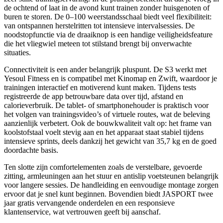
de ochtend of laat in de avond kunt trainen zonder huisgenoten of
buren te storen. De 0–100 weerstandsschaal biedt veel flexibiliteit:
van ontspannen herstelritten tot intensieve intervalsessies. De
noodstopfunctie via de draaiknop is een handige veiligheidsfeature
die het vliegwiel meteen tot stilstand brengt bij onverwachte
situaties.
Connectiviteit is een ander belangrijk pluspunt. De S3 werkt met
Yesoul Fitness en is compatibel met Kinomap en Zwift, waardoor je
trainingen interactief en motiverend kunt maken. Tijdens tests
registreerde de app betrouwbare data over tijd, afstand en
calorieverbruik. De tablet- of smartphonehouder is praktisch voor
het volgen van trainingsvideo’s of virtuele routes, wat de beleving
aanzienlijk verbetert. Ook de bouwkwaliteit valt op: het frame van
koolstofstaal voelt stevig aan en het apparaat staat stabiel tijdens
intensieve sprints, deels dankzij het gewicht van 35,7 kg en de goed
doordachte basis.
Ten slotte zijn comfortelementen zoals de verstelbare, gevoerde
zitting, armleuningen aan het stuur en antislip voetsteunen belangrijk
voor langere sessies. De handleiding en eenvoudige montage zorgen
ervoor dat je snel kunt beginnen. Bovendien biedt JASPORT twee
jaar gratis vervangende onderdelen en een responsieve
klantenservice, wat vertrouwen geeft bij aanschaf.