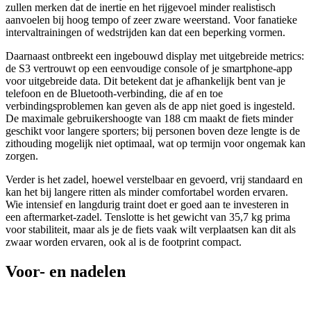
zullen merken dat de inertie en het rijgevoel minder realistisch
aanvoelen bij hoog tempo of zeer zware weerstand. Voor fanatieke
intervaltrainingen of wedstrijden kan dat een beperking vormen.
Daarnaast ontbreekt een ingebouwd display met uitgebreide metrics:
de S3 vertrouwt op een eenvoudige console of je smartphone-app
voor uitgebreide data. Dit betekent dat je afhankelijk bent van je
telefoon en de Bluetooth-verbinding, die af en toe
verbindingsproblemen kan geven als de app niet goed is ingesteld.
De maximale gebruikershoogte van 188 cm maakt de fiets minder
geschikt voor langere sporters; bij personen boven deze lengte is de
zithouding mogelijk niet optimaal, wat op termijn voor ongemak kan
zorgen.
Verder is het zadel, hoewel verstelbaar en gevoerd, vrij standaard en
kan het bij langere ritten als minder comfortabel worden ervaren.
Wie intensief en langdurig traint doet er goed aan te investeren in
een aftermarket-zadel. Tenslotte is het gewicht van 35,7 kg prima
voor stabiliteit, maar als je de fiets vaak wilt verplaatsen kan dit als
zwaar worden ervaren, ook al is de footprint compact.
Voor- en nadelen