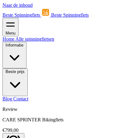
Naar de inhoud
Beste Spinningfiets
Beste Spinningfiets
Menu
Home
Alle spinningfietsen
Informatie
Beste prijs
Blog
Contact
Review
CARE SPRINTER Bikingfiets
€799,00