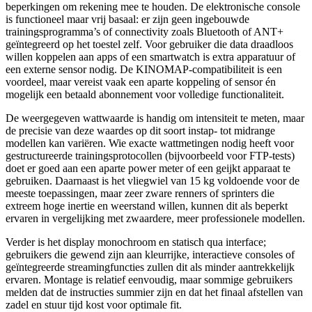
beperkingen om rekening mee te houden. De elektronische console
is functioneel maar vrij basaal: er zijn geen ingebouwde
trainingsprogramma’s of connectivity zoals Bluetooth of ANT+
geïntegreerd op het toestel zelf. Voor gebruiker die data draadloos
willen koppelen aan apps of een smartwatch is extra apparatuur of
een externe sensor nodig. De KINOMAP-compatibiliteit is een
voordeel, maar vereist vaak een aparte koppeling of sensor én
mogelijk een betaald abonnement voor volledige functionaliteit.
De weergegeven wattwaarde is handig om intensiteit te meten, maar
de precisie van deze waardes op dit soort instap- tot midrange
modellen kan variëren. Wie exacte wattmetingen nodig heeft voor
gestructureerde trainingsprotocollen (bijvoorbeeld voor FTP-tests)
doet er goed aan een aparte power meter of een geijkt apparaat te
gebruiken. Daarnaast is het vliegwiel van 15 kg voldoende voor de
meeste toepassingen, maar zeer zware renners of sprinters die
extreem hoge inertie en weerstand willen, kunnen dit als beperkt
ervaren in vergelijking met zwaardere, meer professionele modellen.
Verder is het display monochroom en statisch qua interface;
gebruikers die gewend zijn aan kleurrijke, interactieve consoles of
geïntegreerde streamingfuncties zullen dit als minder aantrekkelijk
ervaren. Montage is relatief eenvoudig, maar sommige gebruikers
melden dat de instructies summier zijn en dat het finaal afstellen van
zadel en stuur tijd kost voor optimale fit.