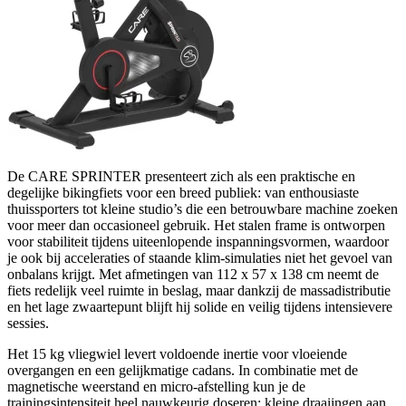
De CARE SPRINTER presenteert zich als een praktische en
degelijke bikingfiets voor een breed publiek: van enthousiaste
thuissporters tot kleine studio’s die een betrouwbare machine zoeken
voor meer dan occasioneel gebruik. Het stalen frame is ontworpen
voor stabiliteit tijdens uiteenlopende inspanningsvormen, waardoor
je ook bij acceleraties of staande klim-simulaties niet het gevoel van
onbalans krijgt. Met afmetingen van 112 x 57 x 138 cm neemt de
fiets redelijk veel ruimte in beslag, maar dankzij de massadistributie
en het lage zwaartepunt blijft hij solide en veilig tijdens intensievere
sessies.
Het 15 kg vliegwiel levert voldoende inertie voor vloeiende
overgangen en een gelijkmatige cadans. In combinatie met de
magnetische weerstand en micro-afstelling kun je de
trainingsintensiteit heel nauwkeurig doseren: kleine draaiingen aan