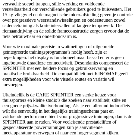
verwacht: soepel trappen, stille werking en voldoende
verstelbaarheid om verschillende gebruikers goed te huisvesten. Het
15 kg vliegwiel en de magnetische micro-afstelling geven je controle
over progressieve weerstandswisselingen en ondersteunen zowel
cadencetraining als korte intervallen of langere tempowerk. De
riemaandrijving en de solide frameconstructie zorgen ervoor dat de
fiets betrouwbaar en onderhoudsarm is.
Voor wie maximale precisie in wattmetingen of uitgebreide
geïntegreerde trainingsprogramma’s nodig heeft, zijn er
beperkingen: het display is functioneel maar basaal en er is geen
ingebouwde draadloze connectiviteit. Desondanks compenseert de
SPRINTER met een heldere focus op gebruikservaring en
praktische bruikbaarheid. De compatibiliteit met KINOMAP geeft
extra mogelijkheden voor wie visuele routes en variatie wil
toevoegen.
Uiteindelijk is de CARE SPRINTER een sterke keuze voor
thuissporters en kleine studio’s die zoeken naar stabiliteit, stilte en
een goede prijs-kwaliteitverhouding. Als je een allround indoorfiets
wilt die eenvoudig in het dagelijks trainingsschema past en
voldoende performance biedt voor progressieve trainingen, dan is de
SPRINTER aan te raden. Voor veeleisende prestatieliften of
gespecialiseerde powertrainingen kun je aanvullende
meetapparatuur overwegen of naar een hoger segment kijken.