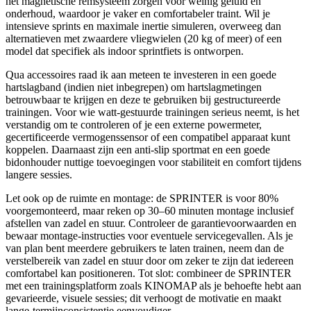
het magnetische remsysteem zorgen voor weinig geluid en
onderhoud, waardoor je vaker en comfortabeler traint. Wil je
intensieve sprints en maximale inertie simuleren, overweeg dan
alternatieven met zwaardere vliegwielen (20 kg of meer) of een
model dat specifiek als indoor sprintfiets is ontworpen.
Qua accessoires raad ik aan meteen te investeren in een goede
hartslagband (indien niet inbegrepen) om hartslagmetingen
betrouwbaar te krijgen en deze te gebruiken bij gestructureerde
trainingen. Voor wie watt-gestuurde trainingen serieus neemt, is het
verstandig om te controleren of je een externe powermeter,
gecertificeerde vermogenssensor of een compatibel apparaat kunt
koppelen. Daarnaast zijn een anti-slip sportmat en een goede
bidonhouder nuttige toevoegingen voor stabiliteit en comfort tijdens
langere sessies.
Let ook op de ruimte en montage: de SPRINTER is voor 80%
voorgemonteerd, maar reken op 30–60 minuten montage inclusief
afstellen van zadel en stuur. Controleer de garantievoorwaarden en
bewaar montage-instructies voor eventuele servicegevallen. Als je
van plan bent meerdere gebruikers te laten trainen, neem dan de
verstelbereik van zadel en stuur door om zeker te zijn dat iedereen
comfortabel kan positioneren. Tot slot: combineer de SPRINTER
met een trainingsplatform zoals KINOMAP als je behoefte hebt aan
gevarieerde, visuele sessies; dit verhoogt de motivatie en maakt
lange-termijnconsistentie eenvoudiger.