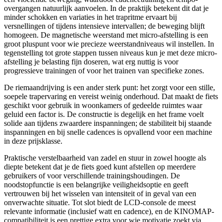
overgangen natuurlijk aanvoelen. In de praktijk betekent dit dat je
minder schokken en variaties in het trapritme ervaart bij
versnellingen of tijdens intensieve intervallen; de beweging blijft
homogeen. De magnetische weerstand met micro-afstelling is een
groot pluspunt voor wie precieze weerstandniveaus wil instellen. In
tegenstelling tot grote stappen tussen niveaus kun je met deze micro-
afstelling je belasting fijn doseren, wat erg nuttig is voor
progressieve trainingen of voor het trainen van specifieke zones.
De riemaandrijving is een ander sterk punt: het zorgt voor een stille,
soepele trapervaring en vereist weinig onderhoud. Dat maakt de fiets
geschikt voor gebruik in woonkamers of gedeelde ruimtes waar
geluid een factor is. De constructie is degelijk en het frame voelt
solide aan tijdens zwaardere inspanningen; de stabiliteit bij staande
inspanningen en bij snelle cadences is opvallend voor een machine
in deze prijsklasse.
Praktische verstelbaarheid van zadel en stuur in zowel hoogte als
diepte betekent dat je de fiets goed kunt afstellen op meerdere
gebruikers of voor verschillende trainingshoudingen. De
noodstopfunctie is een belangrijke veiligheidsoptie en geeft
vertrouwen bij het wisselen van intensiteit of in geval van een
onverwachte situatie. Tot slot biedt de LCD-console de meest
relevante informatie (inclusief watt en cadence), en de KINOMAP-
compatibiliteit is een prettige extra voor wie motivatie zoekt via