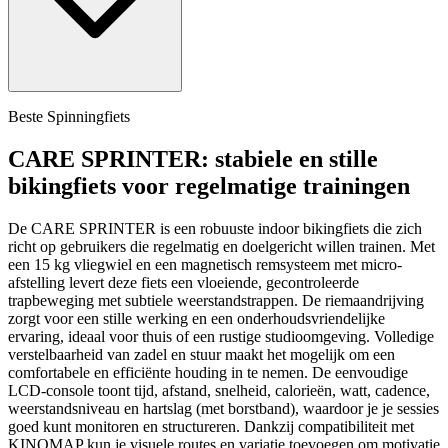
Beste Spinningfiets
CARE SPRINTER: stabiele en stille
bikingfiets voor regelmatige trainingen
De CARE SPRINTER is een robuuste indoor bikingfiets die zich
richt op gebruikers die regelmatig en doelgericht willen trainen. Met
een 15 kg vliegwiel en een magnetisch remsysteem met micro-
afstelling levert deze fiets een vloeiende, gecontroleerde
trapbeweging met subtiele weerstandstrappen. De riemaandrijving
zorgt voor een stille werking en een onderhoudsvriendelijke
ervaring, ideaal voor thuis of een rustige studioomgeving. Volledige
verstelbaarheid van zadel en stuur maakt het mogelijk om een
comfortabele en efficiënte houding in te nemen. De eenvoudige
LCD-console toont tijd, afstand, snelheid, calorieën, watt, cadence,
weerstandsniveau en hartslag (met borstband), waardoor je je sessies
goed kunt monitoren en structureren. Dankzij compatibiliteit met
KINOMAP kun je visuele routes en variatie toevoegen om motivatie