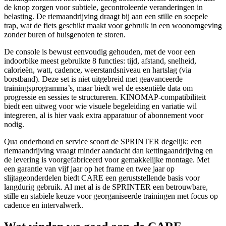
de knop zorgen voor subtiele, gecontroleerde veranderingen in
belasting. De riemaandrijving draagt bij aan een stille en soepele
trap, wat de fiets geschikt maakt voor gebruik in een woonomgeving
zonder buren of huisgenoten te storen.
De console is bewust eenvoudig gehouden, met de voor een
indoorbike meest gebruikte 8 functies: tijd, afstand, snelheid,
calorieën, watt, cadence, weerstandsniveau en hartslag (via
borstband). Deze set is niet uitgebreid met geavanceerde
trainingsprogramma’s, maar biedt wel de essentiële data om
progressie en sessies te structureren. KINOMAP-compatibiliteit
biedt een uitweg voor wie visuele begeleiding en variatie wil
integreren, al is hier vaak extra apparatuur of abonnement voor
nodig.
Qua onderhoud en service scoort de SPRINTER degelijk: een
riemaandrijving vraagt minder aandacht dan kettingaandrijving en
de levering is voorgefabriceerd voor gemakkelijke montage. Met
een garantie van vijf jaar op het frame en twee jaar op
slijtageonderdelen biedt CARE een geruststellende basis voor
langdurig gebruik. Al met al is de SPRINTER een betrouwbare,
stille en stabiele keuze voor georganiseerde trainingen met focus op
cadence en intervalwerk.