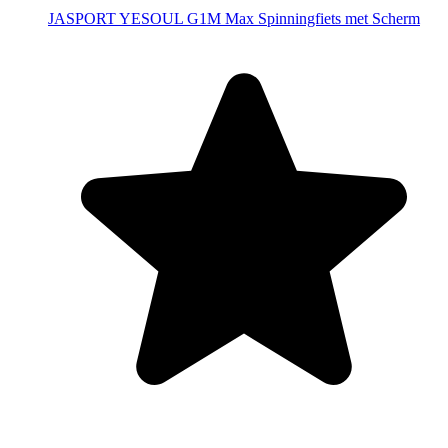
JASPORT YESOUL G1M Max Spinningfiets met Scherm