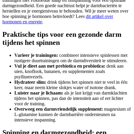
trainingen met voldoende slaap en ontspanning voor een optimale
darmgezondheid. Een goede nachtrust helpt je darmbacteriën te
herstellen en je energieniveau te behouden. Wil je meer weten over
hoe spinning je hormonen beïnvloedt? Lees
dit artikel over
hormonen en energie
.
Praktische tips voor een gezonde darm
tijdens het spinnen
Varieer je trainingen:
combineer intensieve spinlessen met
rustigere duurtrainingen om de darmdiversiteit te stimuleren.
Vul je dieet aan met prebiotica en probiotica:
denk aan
uien, knoflook, bananen, en supplementen zoals
psylliumvezels.
Hydrateer slim:
drink tijdens het spinnen niet te veel in één
keer, maar neem kleine slokjes water of isotone drank.
Luister naar je lichaam:
als je last krijgt van darmklachten
tijdens het spinnen, pas dan de intensiteit aan of eet lichter
voor de training.
Overweeg een darmvriendelijk supplement:
magnesium of
L-glutamine kunnen de darmbarrière ondersteunen na
intensieve inspanning.
Spinning en darmgezondheid: een