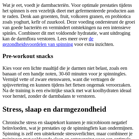
Wat je eet, voedt je darmbacteriën. Voor optimale prestaties tijdens
het spinnen is een vezelrijk dieet met gefermenteerde producten aan
te raden. Denk aan groenten, fruit, volkoren granen, en probiotica
zoals yoghurt, kefir of zuurkool. Deze voeding ondersteunt de groei
van goede bacteriën en vermindert ontstekingen na een intensieve
spinles. Combineer dit met voldoende hydratatie, want uitdroging
kan de darmflora verstoren. Lees meer over
de
gezondheidsvoordelen van spinning
voor extra inzichten.
Pre-workout snacks
Kies voor een lichte maaltijd die je darmen niet belast, zoals een
banaan of een handje noten, 30-60 minuten voor je spinningles.
Vermijd vette of zware etenswaren, want die vertragen de
spijsvertering en kunnen tijdens het fietsen ongemak veroorzaken.
Na de training is een eiwitrijke snack met wat koolhydraten ideaal
voor herstel, zonder de darmbalans te verstoren.
Stress, slaap en darmgezondheid
Chronische stress en slaaptekort kunnen je microbioom negatief
beïnvloeden, wat je prestaties op de spinningfiets kan ondermijnen.
Spinning is zelf een uitstekende stressverlichter, maar combineer je