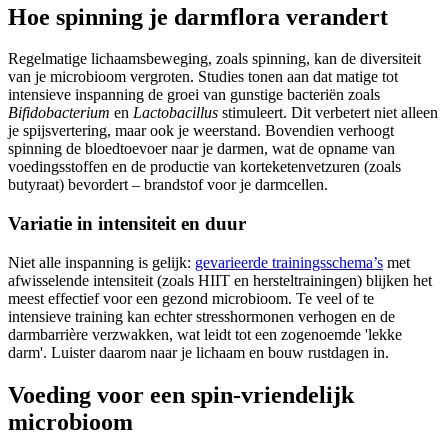
Hoe spinning je darmflora verandert
Regelmatige lichaamsbeweging, zoals spinning, kan de diversiteit
van je microbioom vergroten. Studies tonen aan dat matige tot
intensieve inspanning de groei van gunstige bacteriën zoals
Bifidobacterium
en
Lactobacillus
stimuleert. Dit verbetert niet alleen
je spijsvertering, maar ook je weerstand. Bovendien verhoogt
spinning de bloedtoevoer naar je darmen, wat de opname van
voedingsstoffen en de productie van korteketenvetzuren (zoals
butyraat) bevordert – brandstof voor je darmcellen.
Variatie in intensiteit en duur
Niet alle inspanning is gelijk:
gevarieerde trainingsschema’s
met
afwisselende intensiteit (zoals HIIT en hersteltrainingen) blijken het
meest effectief voor een gezond microbioom. Te veel of te
intensieve training kan echter stresshormonen verhogen en de
darmbarrière verzwakken, wat leidt tot een zogenoemde 'lekke
darm'. Luister daarom naar je lichaam en bouw rustdagen in.
Voeding voor een spin-vriendelijk
microbioom