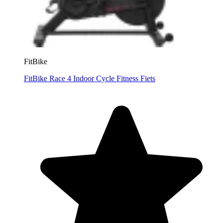
FitBike
FitBike Race 4 Indoor Cycle Fitness Fiets